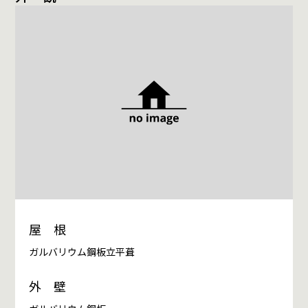
屋 根
ガルバリウム鋼板立平葺
外 壁