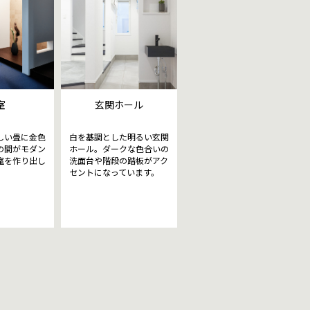
室
玄関ホール
しい畳に金色
白を基調とした明るい玄関
の間がモダン
ホール。ダークな色合いの
室を作り出し
洗面台や階段の踏板がアク
セントになっています。