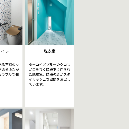
トイレ
脱衣室
ある石柄のク
ターコイズブルーのクロス
ドの便ふたが
が目をひく階段下に作られ
カラフルで個
た脱衣室。階段の影がスタ
。
イリッシュな空間を演出し
ています。