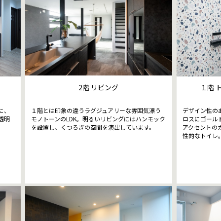
2階 リビング
１階 
に、
１階とは印象の違うラグジュアリーな雰囲気漂う
デザイン性の
透明
モノトーンのLDK。明るいリビングにはハンモック
ロスにゴール
を設置し、くつろぎの空間を演出しています。
アクセントの
性的なトイレ