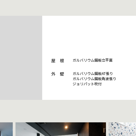
屋 根
ガルバリウム鋼板立平葺
外 壁
ガルバリウム鋼板AT張り
ガルバリウム鋼板角波張り
ジョリパット吹付