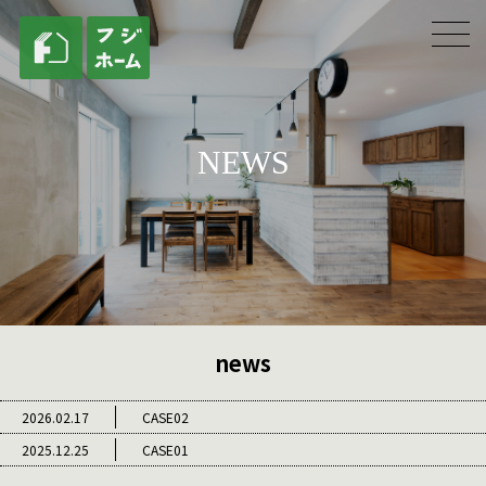
NEWS
news
2026.02.17
CASE02
2025.12.25
CASE01